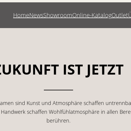
Home
News
Showroom
Online-Katalog
Outlet
ZUKUNFT IST JETZT
en sind Kunst und Atmosphäre schaffen untrennbar 
les Handwerk schaffen Wohlfühlatmosphäre in allen Be
berühren.